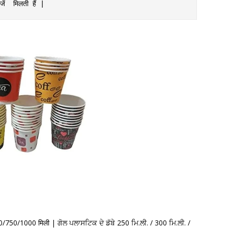
ें  मिलती हैं | 
500/750/1000 मिली | ਗੋਲ ਪਲਾਸਟਿਕ ਦੇ ਡੱਬੇ 250 ਮਿ.ਲੀ. / 300 ਮਿ.ਲੀ. /