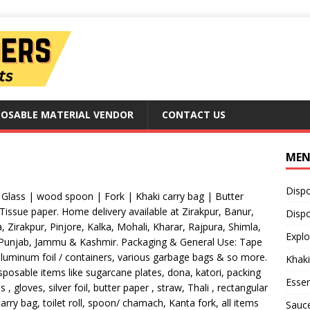
POSABLE MATERIAL VENDOR
CONTACT US
ME
Disp
 Glass | wood spoon | Fork | Khaki carry bag | Butter
Tissue paper. Home delivery available at Zirakpur, Banur,
Dispo
 Zirakpur, Pinjore, Kalka, Mohali, Kharar, Rajpura, Shimla,
Explo
 Punjab, Jammu & Kashmir. Packaging & General Use: Tape
aluminum foil / containers, various garbage bags & so more.
Khaki
posable items like sugarcane plates, dona, katori, packing
Essen
 gloves, silver foil, butter paper , straw, Thali , rectangular
arry bag, toilet roll, spoon/ chamach, Kanta fork, all items
Sauc