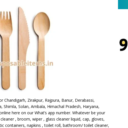
or Chandigarh, Zirakpur, Rajpura, Banur, Derabassi,
ka, Shimla, Solan, Ambala, Himachal Pradesh, Haryana,
online here on our What’s app number. Whatever be your
cleaner , broom, wiper , glass cleaner liquid, cap, gloves,
c containers, napkins , toilet roll, bathroom/ toilet cleaner,