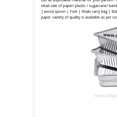
retail sale of paper/ plastic / sugarcane/ b
| wood spoon | Fork | Khaki carry bag | Butt
paper. variety of quality is available as per c