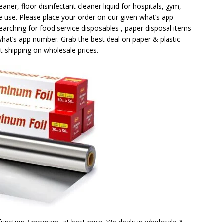
leaner, floor disinfectant cleaner liquid for hospitals, gym,
 use. Please place your order on our given what’s app
earching for food service disposables , paper disposal items
hat’s app number. Grab the best deal on paper & plastic
t shipping on wholesale prices.
 function / program, at best price. We deals in wholesale &