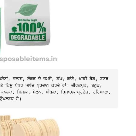
ਂ ਪਲੇਟਾਂ, ਗਲਾਸ, ਲੱਕੜ ਦੇ ਚਮਚੇ, ਕੱਪ, ਕਾਂਟੇ, ਖਾਕੀ ਬੈਗ, ਬਟਰ 
ੇ ਟਿਸ਼ੂ ਪੇਪਰ ਆਦਿ ਪ੍ਰਦਾਨ ਕਰਦੇ ਹਾਂ। ਜ਼ੀਰਕਪੁਰ, ਬਨੂੜ, 
ਰ, ਕਾਲਕਾ, ਸ਼ਿਮਲਾ, ਸੋਲਨ, ਅੰਬਲਾ, ਹਿਮਾਚਲ ਪ੍ਰਦੇਸ਼, ਹਰਿਆਣਾ, 
ਚ ਉਪਲਬਧ ਹੈ। 