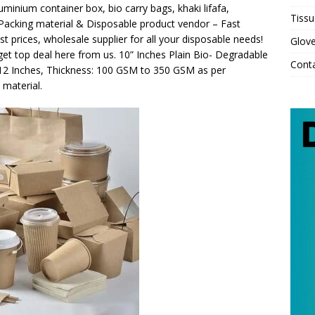
minium container box, bio carry bags, khaki lifafa,
Tissu
 Packing material & Disposable product vendor – Fast
est prices, wholesale supplier for all your disposable needs!
Glov
, get top deal here from us. 10” Inches Plain Bio- Degradable
Cont
o 12 Inches, Thickness: 100 GSM to 350 GSM as per
 material.