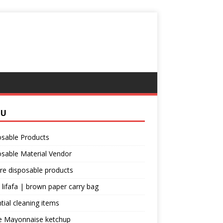
NU
osable Products
sable Material Vendor
re disposable products
 lifafa | brown paper carry bag
tial cleaning items
e Mayonnaise ketchup