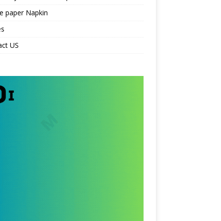
e paper Napkin
es
act US